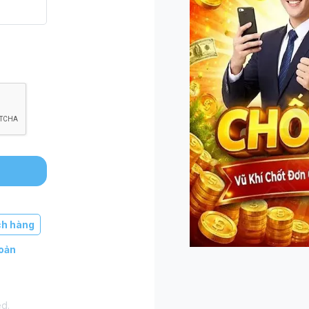
h hàng
hoản
d.